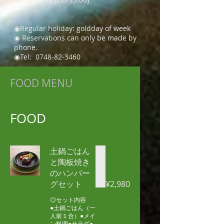
◉
Regular holiday:
​ gold
day of week
​◉ Reservations can only be made by
phone.
◉Tel:
0748-82-3460
FOOD MENU
FOOD
土鍋ごはん
と陶板焼き
のハンバー
グセット
¥2,980
◎セット内容
●土鍋ごはん（一
人前１合）●メイ
ン料理●サラダ●