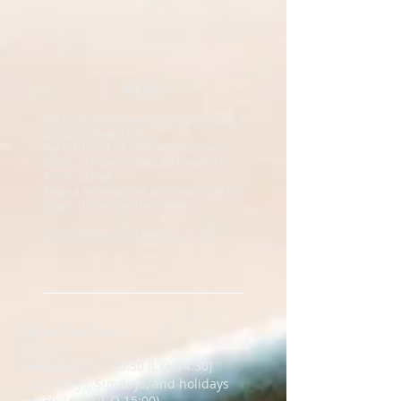
MENU
We cook the rice we made ourselves in
an earthenware pot.
We start cooking after you place your
order, so it takes about 20 minutes to
finish cooking.
​Enjoy a relaxing time while watching the
steam rising from the clay pot.
◎Prices shown include tax.
◉
business hours
lunch
11:00-15:30 (L.O. 14:30)
weekday
​ Saturdays, Sundays, and holidays
10:30-16:00 (L.O 15:00)