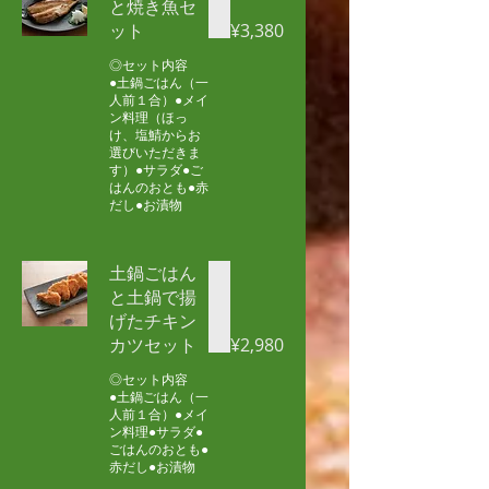
と焼き魚セ
ット
¥3,380
◎セット内容
●土鍋ごはん（一
人前１合）●メイ
ン料理（ほっ
け、塩鯖からお
選びいただきま
す）●サラダ●ご
はんのおとも●赤
だし●お漬物
土鍋ごはん
と土鍋で揚
げたチキン
カツセット
¥2,980
◎セット内容
●土鍋ごはん（一
人前１合）●メイ
ン料理●サラダ●
ごはんのおとも●
赤だし●お漬物