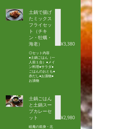
土鍋で揚げ
たミックス
フライセッ
ト（チキ
ン・牡蠣・
海老）
¥3,380
◎セット内容
●土鍋ごはん（一
人前１合）●メイ
ン料理●サラダ●
ごはんのおとも●
赤だし●お漬物●
お漬物
土鍋ごはん
と土鍋スー
プカレーセ
ット
¥2,980
睦庵の前身・北