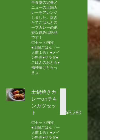
半食堂の定番メ
ニューの土鍋カ
レーをアレンジ
しました。炊き
たてごはんとス
ープカレーの絶
妙な絡みは絶品
です！
◎セット内容
●土鍋ごはん（一
人前１合）●メイ
ン料理●サラダ●
ごはんのおとも●
福神漬けとらっ
きょ
土鍋焼きカ
レーonチキ
ンカツセッ
ト
¥3,280
◎セット内容
●土鍋ごはん（一
人前１合）●メイ
ン料理●サラダ●