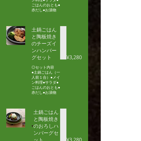
ごはんのおとも●
赤だし●お漬物
土鍋ごはん
と陶板焼き
のチーズイ
ンハンバー
グセット
¥3,280
◎セット内容
●土鍋ごはん（一
人前１合）●メイ
ン料理●サラダ●
ごはんのおとも●
赤だし●お漬物
土鍋ごはん
と陶板焼き
のおろしハ
ンバーグセ
ット
¥3,280