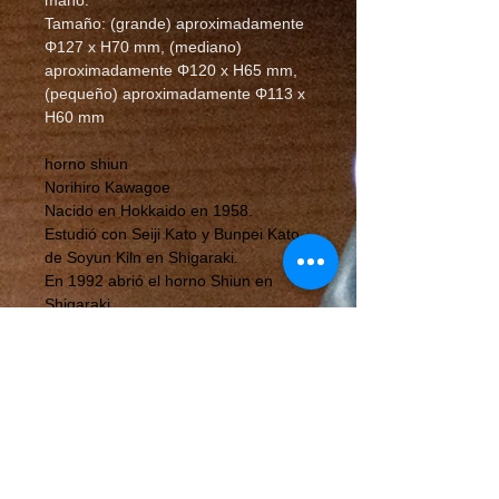
mano.
Tamaño: (grande) aproximadamente
Φ127 x H70 mm, (mediano)
aproximadamente Φ120 x H65 mm,
(pequeño) aproximadamente Φ113 x
H60 mm
horno shiun
Norihiro Kawagoe
Nacido en Hokkaido en 1958.
Estudió con Seiji Kato y Bunpei Kato
de Soyun Kiln en Shigaraki.
En 1992 abrió el horno Shiun en
Shigaraki.
〒529-1851
317-21 Nagano, ciudad de
Shigaraki, ciudad de Koka,