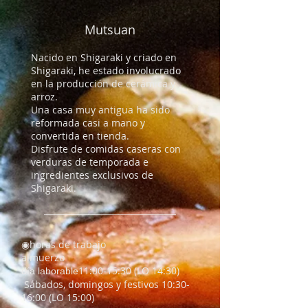
Mutsuan
Nacido en Shigaraki y criado en
Shigaraki, he estado involucrado
en la producción de cerámica y
arroz.
Una casa muy antigua ha sido
reformada casi a mano y
convertida en tienda.
​Disfrute de comidas caseras con
verduras de temporada e
ingredientes exclusivos de
Shigaraki.
◉
horas de trabajo
almuerzo
11:00-15:30 (LO 14:30)
día laborable
​ Sábados, domingos y festivos 10:30-
16:00 (LO 15:00)