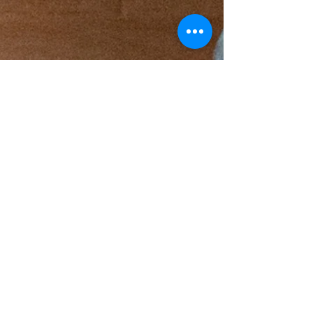
〒529-1851
317-21 Nagano, ciudad de
Shigaraki, ciudad de Koka,
prefectura de Shiga
© Mutsumian, 2019