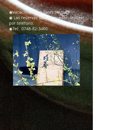
◉
Vacaciones regulares:
Viernes
​◉ Las reservas solo se pueden realizar
por teléfono.
◉Tel:
0748-82-3460