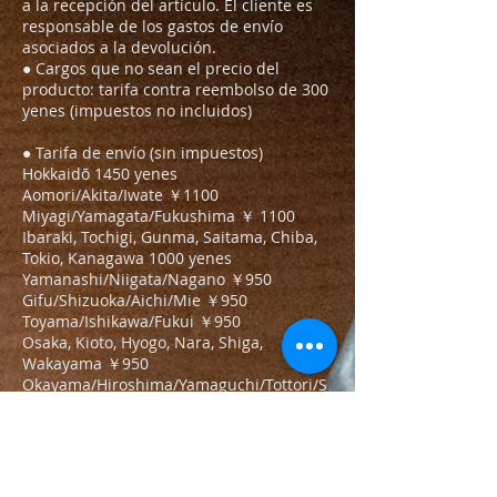
a la recepción del artículo. El cliente es
responsable de los gastos de envío
asociados a la devolución.
● Cargos que no sean el precio del
producto: tarifa contra reembolso de 300
yenes (impuestos no incluidos)
● Tarifa de envío (sin impuestos)
Hokkaidō 1450 yenes
Aomori/Akita/Iwate ￥1100
Miyagi/Yamagata/Fukushima ￥ 1100
Ibaraki, Tochigi, Gunma, Saitama, Chiba,
Tokio, Kanagawa 1000 yenes
Yamanashi/Niigata/Nagano ￥950
Gifu/Shizuoka/Aichi/Mie ￥950
Toyama/Ishikawa/Fukui ￥950
Osaka, Kioto, Hyogo, Nara, Shiga,
Wakayama ￥950
Okayama/Hiroshima/Yamaguchi/Tottori/S
himane ￥950
Kagawa/Tokushima/Ehime/Kochi 950
yenes
Fukuoka, Saga, Nagasaki, Kumamoto, Oita,
Miyazaki, Kagoshima 1000 yenes