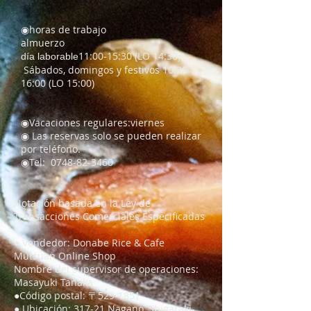
◉
horas de trabajo
almuerzo
11:00-15:30 (LO 14:30)
día laborable
​ Sábados, domingos y festivos 10:30-
16:00 (LO 15:00)
◉
Vacaciones regulares:
​viernes
​◉ Las reservas solo se pueden realizar
por teléfono.
◉Tel:
0748-82-3460
Notación basada en la Ley de
Transacciones Comerciales Especificadas
● Vendedor: Donabe Rice & Cafe
Mutsuan Online Shop
Nombre del supervisor de operaciones:
Masayuki Tanaka
●Código postal: 〒529-1851
● Ubicación: 317-21 Nagano, Shigaraki-