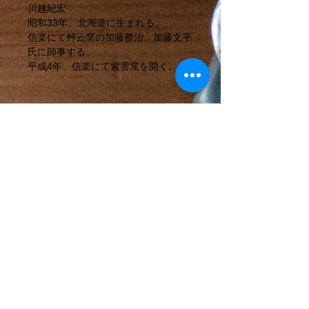
川越紀宏
昭和33年、北海道に生まれる。
信楽にて艸云窯の加藤整治、加藤文平
氏に師事する。
平成4年、信楽にて紫雲窯を開く。
〒529-1851
滋賀県甲賀市信楽町神山401
©mutsumian,2019
特定商取引法に基づく表記