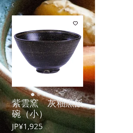
紫雲窯 灰釉黒飯
碗（小）
價
JP¥1,925