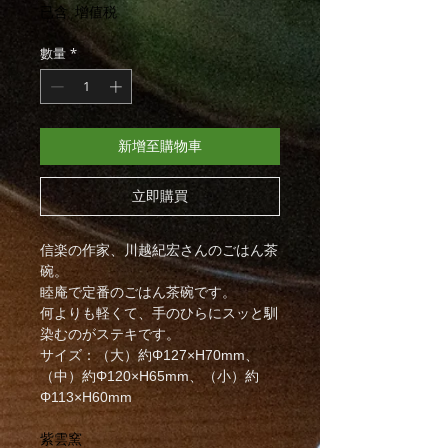
格
已含 增值税
數量
*
新增至購物車
立即購買
信楽の作家、川越紀宏さんのごはん茶
碗。
睦庵で定番のごはん茶碗です。
何よりも軽くて、手のひらにスッと馴
染むのがステキです。
サイズ：（大）約Φ127×H70mm、
（中）約Φ120×H65mm、（小）約
Φ113×H60mm
紫雲窯