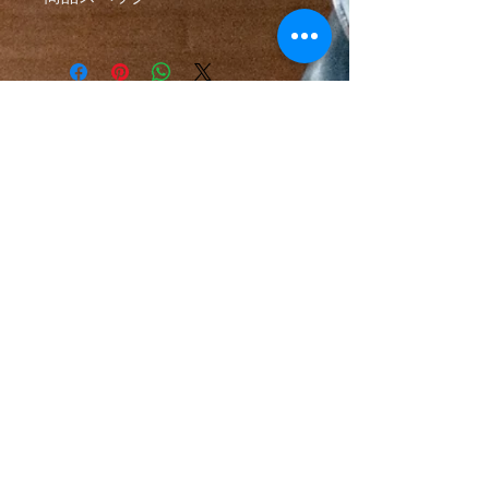
商品スペック
■商品名：かまど名人carino
■素材：陶器製
■生産：日本・滋賀信楽
■メーカー型番：TJC-01A
〒529-1851
■商品番号：TJC-01A
滋賀県甲賀市信楽町神山401
■本体重量:約1.3kg
■調理：ガス、電子レンジ、オーブ
ン、直火
©mutsumian,2019
■1200度以上の高温焼成処理をした安
特定商取引法に基づく表記
心・安全な土鍋です。
■サイズ：1合から2合炊き 本体外径
19ｃｍ×14.5ｃｍ
■実用容量：920ml
■使用可能：冷蔵庫、冷凍庫、電子レ
ンジ、オーブン、直火
■使用不可：ＩＨ調理器