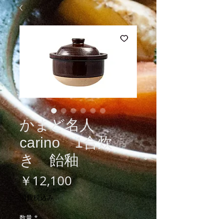
かまど名人
carino 1合炊
き 飴釉
価
￥12,100
格
消費税込み
数量
*